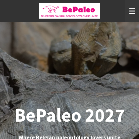
Ga
direct
naar
de
hoofdinhoud
BePaleo 2027
Where Belgian paleontology lovers unite