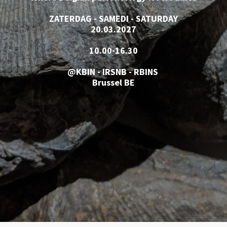
ZATERDAG - SAMEDI - SATURDAY
20.03.2027
10.00-16.30
@KBIN - IRSNB - RBINS
Brussel BE